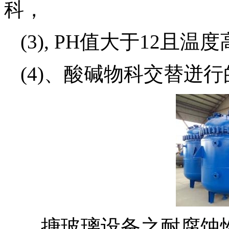
科，
(3), PH值大于12且
(4)、酸碱物科交替迸
搪玻璃设备之耐腐蚀